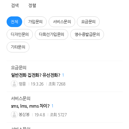
검색
정렬
전체
가입문의
서비스문의
요금문의
디자인문의
다회선가입문의
영수증발급문의
기타문의
요금문의
일반전화 집전화? 유선전화?
1
멍뭉
19.3.26
조회
7268
서비스문의
sms, lms, mms 차이?
1
봉삼봉
19.4.8
조회
5727