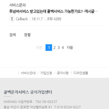
서비스문의
투넘버서비스 받고있는데 콜백서비스 가능한가요? -게시글이전
1
Callback
18.11.7
조회
4289
검색
정렬
이전
1
2
3
4
다음
서비스안내
가입신청
공지사항
디자인샘플
콜백문자서비스 공식가입센터
HARANG 사업자번호 : 792-56-00237
충남 아산시 둔포면 아산밸리남로 81 T.010-6534-0227