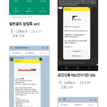
말본골프 알림톡 ver2
Callback
23.4.11
조회
374
공간인흑석&인더가든186
Callback
22.4.26
조회
374