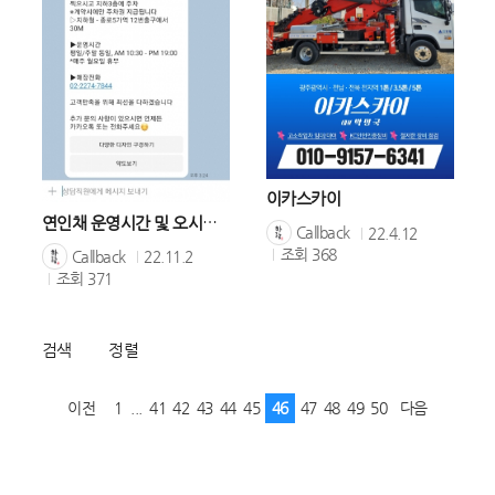
이카스카이
연인채 운영시간 및 오시는길 알림톡발송사례
Callback
22.4.12
조회
368
Callback
22.11.2
조회
371
검색
정렬
이전
1
...
41
42
43
44
45
46
47
48
49
50
다음