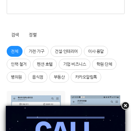
검색
정렬
전체
가전·가구
건설·인테리어
이사·용달
인력·철거
펜션·호텔
기업·비즈니스
학원·단체
병의원
음식점
부동산
카카오알림톡