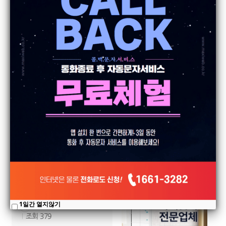
(주)한국화물 카카오톡 자동발송
Callback
22.5.16
조회
379
메시아 컬쳐스튜디오
1일간 열지않기
Callback
23.4.6
조회
379