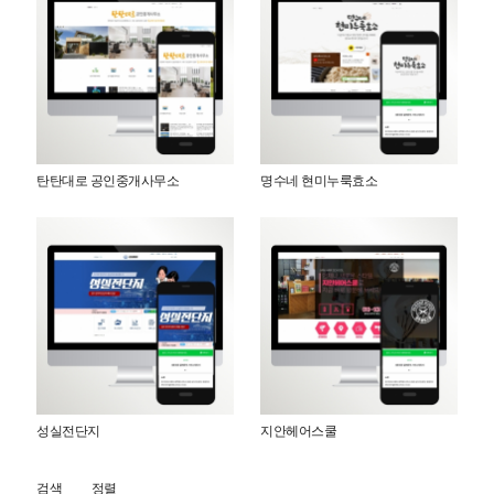
탄탄대로 공인중개사무소
명수네 현미누룩효소
성실전단지
지안헤어스쿨
검색
정렬