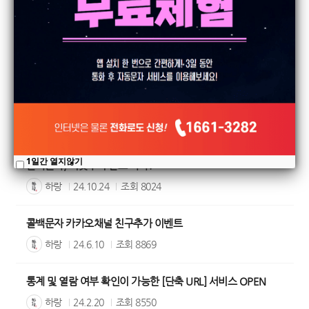
검색
정렬
[Spring event] 문자씨 2개월 무료 이벤트
하랑
24.3.27
조회
19323
9,800원으로 모바일 홈페이지를 완성하세요!
하랑
25.6.11
조회
6185
1일간 열지않기
콜백문자, 이것부터 알고 가자!
하랑
24.10.24
조회
8024
콜백문자 카카오채널 친구추가 이벤트
하랑
24.6.10
조회
8869
통계 및 열람 여부 확인이 가능한 [단축 URL] 서비스 OPEN
하랑
24.2.20
조회
8550