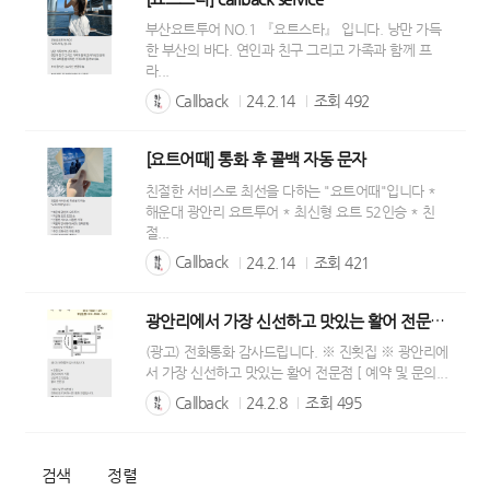
부산요트투어 NO.1 『요트스타』 입니다. 낭만 가득
한 부산의 바다. 연인과 친구 그리고 가족과 함께 프
라...
Callback
24.2.14
조회
492
[요트어때] 통화 후 콜백 자동 문자
친절한 서비스로 최선을 다하는 "요트어때"입니다 *
해운대 광안리 요트투어 * 최신형 요트 52인승 * 친
절...
Callback
24.2.14
조회
421
광안리에서 가장 신선하고 맛있는 활어 전문점 진횟집
(광고) 전화통화 감사드립니다. ※ 진횟집 ※ 광안리에
서 가장 신선하고 맛있는 활어 전문점 [ 예약 및 문의...
Callback
24.2.8
조회
495
검색
정렬