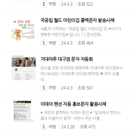
하랑
24.4.3
조회
522
국공립 월드 어린이집 콜백문자 발송사례
새롭게 시작하는 "국공립 월드 어린이집"은 ♥아이가
행복한 어린이집♥ 입니다 :) [ 문의전화...
하랑
24.4.3
조회
464
거대마루 대구점 문자 자동화
당신을 위한 프리미엄 원목마루 거대마루 대구점에서
만나보세요! 거대마루 대구점(예약제) ▶위치 쇼룸
대...
하랑
24.4.3
조회
501
이데아 펜션 자동 홍보문자 활용사례
♥ 자연과 함께하는 이데아 펜션 ♥ "일상에서 벗어나
몸과 마음까지 맑게" 자연이 주는 아름...
하랑
24.2.20
조회
415