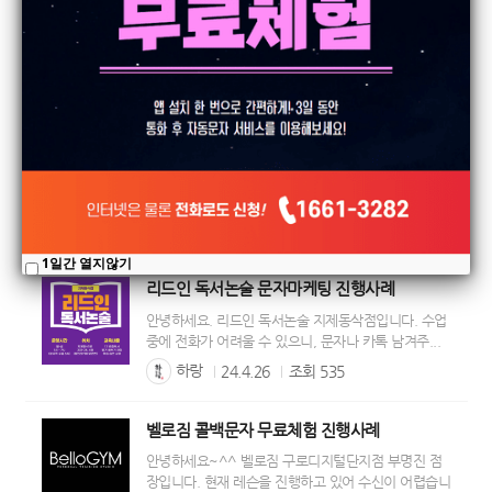
안녕하세요 『스마트공인중개사』를 찾아주셔서 감사
합니다. 최상의 부동산 솔루션을 드리기 위해 노력하
겠...
하랑
24.6.21
조회
561
G호텔 객실사진 확인과 빠른 예약 콜백서비스
안녕하세요 G호텔 입니다. 저희 호텔은 조용하고 깔끔
한 최신식 신축호텔 입니다. 전 객실 중문 설치와 공...
하랑
24.4.26
조회
556
1일간 열지않기
리드인 독서논술 문자마케팅 진행사례
안녕하세요. 리드인 독서논술 지제동삭점입니다. 수업
중에 전화가 어려울 수 있으니, 문자나 카톡 남겨주...
하랑
24.4.26
조회
535
벨로짐 콜백문자 무료체험 진행사례
안녕하세요~^^ 벨로짐 구로디지털단지점 부명진 점
장입니다. 현재 레슨을 진행하고 있어 수신이 어렵습니