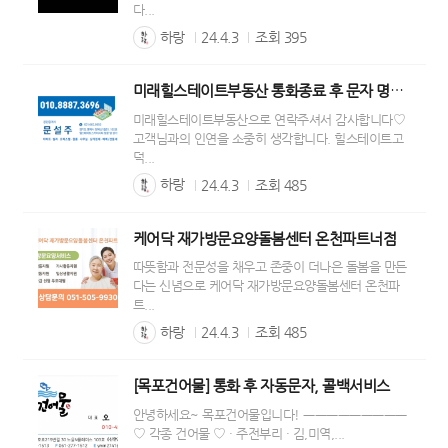
다...
하랑
24.4.3
조회
395
미래힐스테이트부동산 통화종료 후 문자 명함 자동으로 보내기
미래힐스테이트부동산으로 연락주셔서 감사합니다♡
고객님과의 인연을 소중히 생각합니다. 힐스테이트고
덕...
하랑
24.4.3
조회
485
케어닥 재가방문요양돌봄센터 온천파트너점
따뜻함과 전문성을 채우고 존중이 더나은 돌봄을 만든
다는 신념으로 케어닥 재가방문요양돌봄센터 온천파
트...
하랑
24.4.3
조회
485
[목포건어물] 통화 후 자동문자, 콜백서비스
안녕하세요~ 목포건어물입니다! ㅡㅡㅡㅡㅡㅡㅡㅡㅡ
♡ 각종 건어물 ♡ · 주전부리 · 김,미역,...