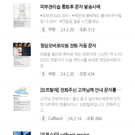
피부관리숍 통화후 문자 발송사례
♥피부관리40,000~ ♥묵은때,블랙헤드 뽑자아쿠아필
링10,000~ ♥깐달걀 얼굴 스킨플래닝...
하랑
24.2.20
조회
513
청담모바로의원 전화 자동 문자
모발을 올바로 똑바로 라는 모토아래 15년간 약 6,00
0건의 모발이식 수슬 케이스를 보유한 청담모바로의
원...
하랑
24.2.20
조회
434
[요트탈래] 전화주신 고객님께 안내 문자를 보내드립니다.
고객님 안녕하세요:) 울산 동구 일산해수욕장에 위치
한 요트투어 핫플레이스! 요트탈래입니다. 전화주신
고...
Callback
24.2.14
조회
484
[요트스타] callback service