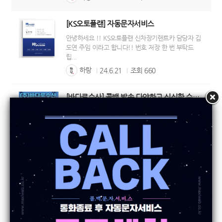
[KS오토플랜] 자동문자서비스
안녕하세요 !! KS오토플랜 신차장기렌트카 담당자 김
도연 주임 이라고 합니다!! 번호 저장 한 번 부탁드
립...
하랑
24.6.21
조회
660
[바다로수산] 콜백 발송 다양하고 싱싱한 수산물 확보
다양하고 싱싱한 수산물 확보로 고객만족 추구하는
(주)바다로수산
하랑
24.6.21
조회
587
[싸인스카이] 통화종료 후 자동문자 활용사례
싸인스카이 ☎010-3744-3223
하랑
24.6.21
조회
545
[스마트공인중개사] 통화후 콜백문자