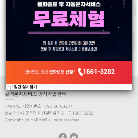
로그인 유지
ID/PW 찾기
|
회원가입
서비스안내
가입신청
공지사항
디자인샘플
1일간 열지않기
콜백문자서비스 공식가입센터
HARANG 사업자번호 : 792-56-00237
충남 아산시 둔포면 아산밸리남로 81 T.1661-3282
Copyright (c) HARANG all right reserved.