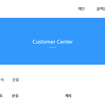
메뉴 건너뛰기
메인
콜백
콜백서
카카오
무료체
Customer Center
스토어
사용법
검색
정렬
호
분류
제목