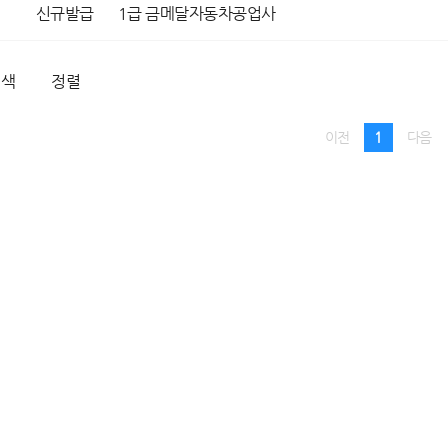
1
신규발급
1급 금메달자동차공업사
검색
정렬
1
이전
다음