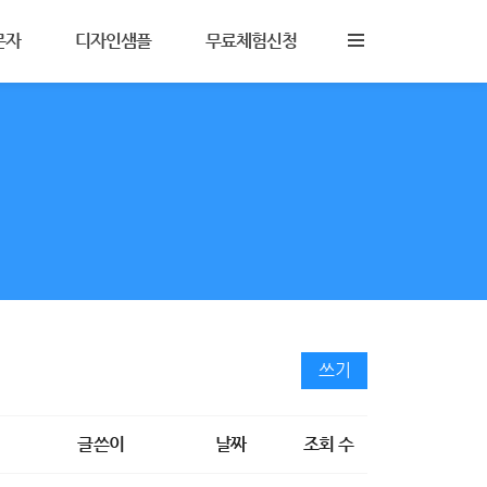
문자
디자인샘플
무료체험신청
비스안내
모바일명함
콜백
활용사례
험신청
브이컬러링
바로가기
홈페이지샘플
안내
모두제작샘플
블로그스킨
쓰기
글쓴이
날짜
조회 수