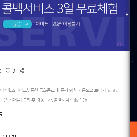
0
0
미래힐스테이트부동산 통화종료 후 문자 명함 자동으로 보내기
(by 하랑)
[목포건어물] 통화 후 자동문자, 콜백서비스
(by 하랑)
록