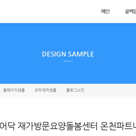
메뉴 건너뛰기
메인
콜백
콜백서
카카오
무료체
DESIGN SAMPLE
스토어
사용법
홈페이지샘플
모두제작샘플
블로그스킨
어닥 재가방문요양돌봄센터 온천파트