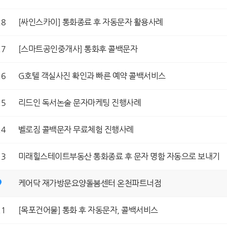
28
[싸인스카이] 통화종료 후 자동문자 활용사례
27
[스마트공인중개사] 통화후 콜백문자
26
G호텔 객실사진 확인과 빠른 예약 콜백서비스
25
리드인 독서논술 문자마케팅 진행사례
24
벨로짐 콜백문자 무료체험 진행사례
23
미래힐스테이트부동산 통화종료 후 문자 명함 자동으로 보내기
케어닥 재가방문요양돌봄센터 온천파트너점
21
[목포건어물] 통화 후 자동문자, 콜백서비스