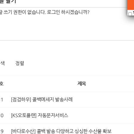
글 달기
검색
정렬
호
제목
31
[점검하우] 콜백메세지 발송사례
30
[KS오토플랜] 자동문자서비스
29
[바다로수산] 콜백 발송 다양하고 싱싱한 수산물 확보