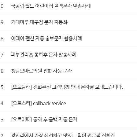
20
국공립 월드 어린이집 콜백문자 발송사례
19
거대마루 대구점 문자 자동화
18
이데아 펜션 자동 홍보문자 활용사례
17
피부관리숍 통화후 문자 발송사례
16
청담모바로의원 전화 자동 문자
15
[요트탈래] 전화주신 고객님께 안내 문자를 보내드립니다.
14
[요트스타] callback service
13
[요트어때] 통화 후 콜백 자동 문자
12
광안리에서 가장 신선하고 맛있는 활어 전문점 진횟집