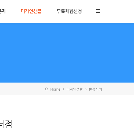
문자
디자인샘플
무료체험신청
비스안내
모바일명함
콜백
활용사례
험신청
브이컬러링
바로가기
홈페이지샘플
안내
모두제작샘플
블로그스킨
Home
디자인샘플
활용사례
너점