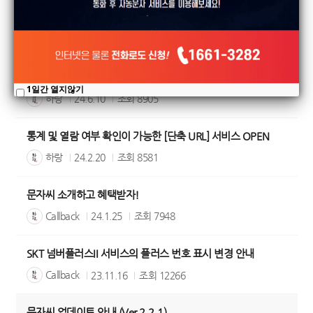
콜백문자, 이것부터 알고 가자!
하랑
24.10.24
조회
8076
콜백문자 카카오채널 친구추가 이벤트
1일간 열지않기
하랑
24.6.10
조회
8905
통계 및 열람 여부 확인이 가능한 [단축 URL] 서비스 OPEN
하랑
24.2.20
조회
8581
문자씨 소개하고 혜택받자!
Callback
24.1.25
조회
7948
SKT 넘버플러스II 서비스의 플러스 번호 표시 변경 안내
Callback
23.11.16
조회
12266
문자씨 업데이트 안내 (Ver 2.2.1)