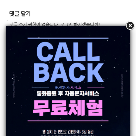
댓글 달기
검색
정렬
[Spring event] 문자씨 2개월 무료 이벤트
하랑
24.3.27
조회
19387
9,800원으로 모바일 홈페이지를 완성하세요!
하랑
25.6.11
조회
6223