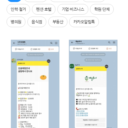
인력·철거
펜션·호텔
기업·비즈니스
학원·단체
병의원
음식점
부동산
카카오알림톡