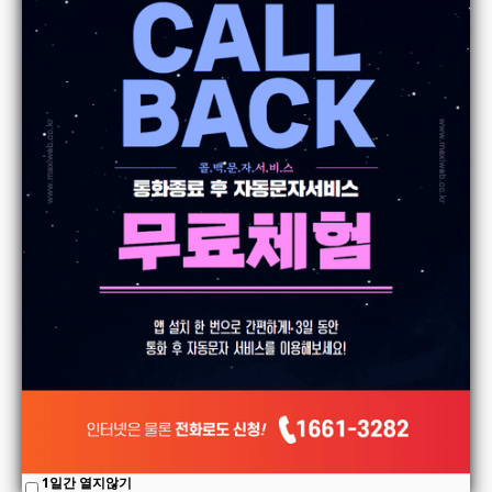
케이디렌트카
Callback
23.9.21
울산타일기술학원
조회
350
Callback
22.12.16
조회
352
1일간 열지않기