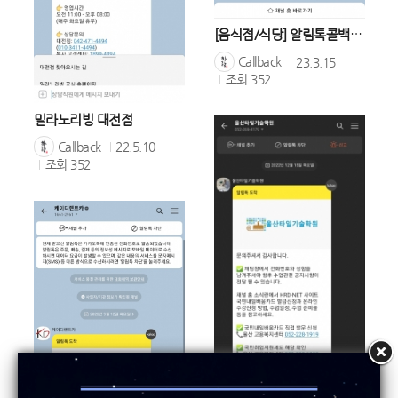
[음식점/식당] 알림톡콜백 동피랑쭈굴
Callback
23.3.15
조회
352
밀라노리빙 대전점
Callback
22.5.10
조회
352