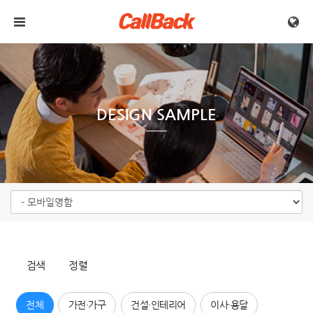
메뉴 건너뛰기
DESIGN SAMPLE
검색
정렬
전체
가전·가구
건설·인테리어
이사·용달