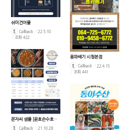
쉬미건어물
Callback
22.5.10
조회
422
용꽈배기 시청본점
Callback
22.4.15
조회
441
문자씨 샘플 [윤호손수호두파이]
Callback
21.10.28