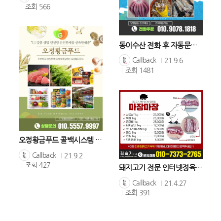
조회
566
동이수산 전화 후 자동문자 발송 사례
Callback
21.9.6
조회
1481
오정황금푸드 콜백시스템 가입사례
Callback
21.9.2
조회
427
돼지고기 전문 인터넷정육점 '마장마장'
Callback
21.4.27
조회
391