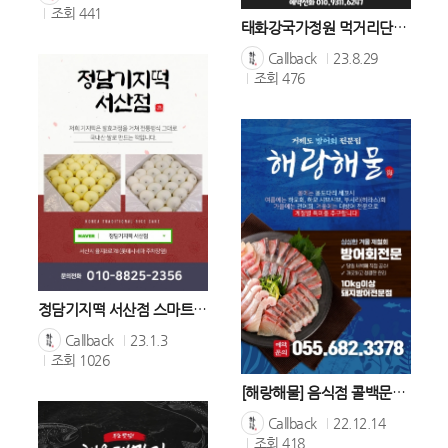
조회
441
태화강국가정원 먹거리단지 54번 태화강순두부
Callback
23.8.29
조회
476
정담기지떡 서산점 스마트 문자메세지 활용사례
Callback
23.1.3
조회
1026
[해랑해물] 음식점 콜백문자 활용사례
Callback
22.12.14
조회
418