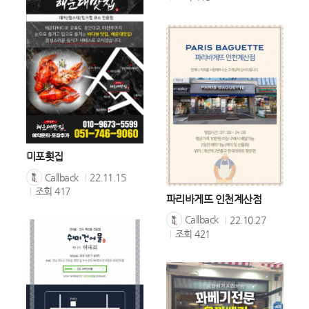
미포횟집
Callback
22.11.15
조회
417
파리바게뜨 인천계산점
Callback
22.10.27
조회
421