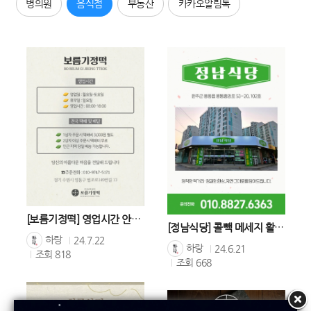
병의원
음식점
부동산
카카오알림톡
[보름기정떡] 영업시간 안내 콜백
[정남식당] 콜빽 메세지 활용사례
하랑
24.7.22
하랑
24.6.21
조회
818
조회
668