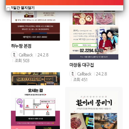
1일간 열지않기
하누팜 본점
Callback
24.2.8
조회
503
마장동 대구집
Callback
24.2.8
조회
451