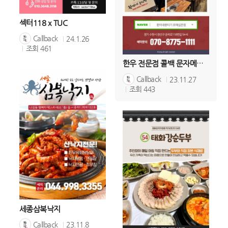
섹터118 x TUC
Callback
24.1.26
조회
461
한우 전문점 콜백 문자메세지
Callback
23.11.27
조회
443
세종삼복낙지
Callback
23.11.8