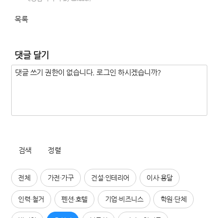
목록
댓글 달기
검색
정렬
전체
가전·가구
건설·인테리어
이사·용달
인력·철거
펜션·호텔
기업·비즈니스
학원·단체