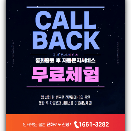
한국의맛 장수촌 고덕점
하랑
24.5.13
조회
459
갈비본질 프리미엄
하랑
24.5.13
조회
552