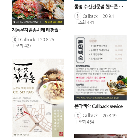
통영 수산전문점 핸드폰 콜백
Callback
20.9.1
조회
434
자동문자발송사례 태평월순철판동태찜
Callback
20.8.26
조회
427
몬딱백숙 Callback service
Callback
20.8.19
조회
464