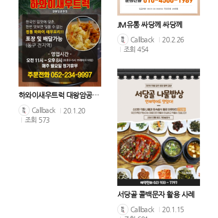
JM유통 싸당께 싸당께
Callback
20.2.26
조회
454
하와이새우트럭 대왕암공원점 KT유선콜백 가입사례
Callback
20.1.20
조회
573
서당골 콜백문자 활용 사례
Callback
20.1.15