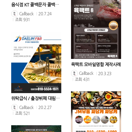
음식점 KT 콜백문자 콜백서비스
Callback
20.7.24
조회
931
육팩트 모바일명함 제작사례
Callback
20.3.23
조회
431
위탁급식 / 출장뷔페 대림에프엔비 모바일명함
Callback
20.2.27
조회
521