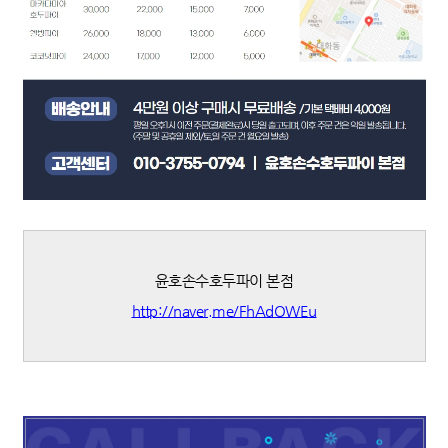
윤호손수호두파이 본점
http://naver.me/FhAdOWEu