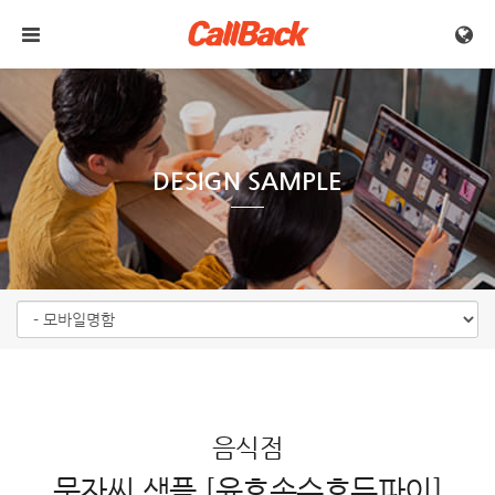
메뉴 건너뛰기
DESIGN SAMPLE
음식점
문자씨 샘플 [윤호손수호두파이]