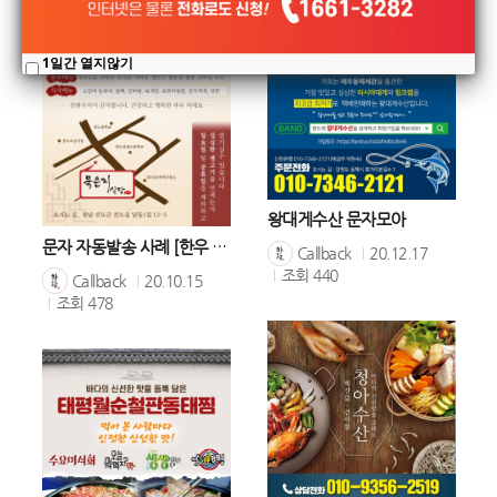
1일간 열지않기
왕대게수산 문자모아
문자 자동발송 사례 [한우 전문 묵은지식당 모바일명함]
Callback
20.12.17
조회
440
Callback
20.10.15
조회
478