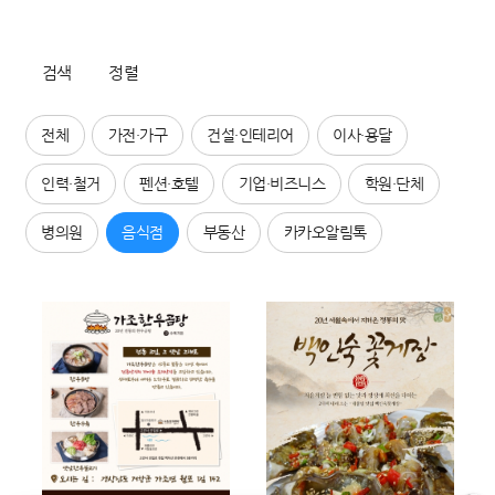
검색
정렬
전체
가전·가구
건설·인테리어
이사·용달
인력·철거
펜션·호텔
기업·비즈니스
학원·단체
병의원
음식점
부동산
카카오알림톡