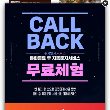
음식점 콜백문자 발송샘플
가조한우곰탕입니다.
Callback
21.2.20
Callback
21.4.9
조회
451
조회
501
청원염소농장 콜백서비스
연지홍게
Callback
21.1.15
Callback
21.1.6
조회
436
조회
433