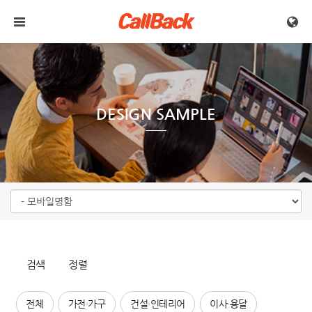
메뉴 건너뛰기
DESIGN SAMPLE
검색
정렬
전체
가전·가구
건설·인테리어
이사·용달