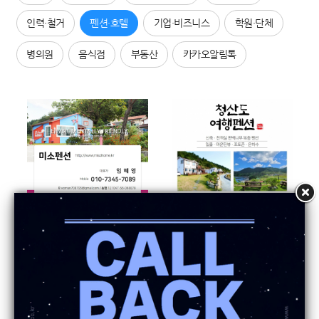
인력·철거
펜션·호텔
기업·비즈니스
학원·단체
병의원
음식점
부동산
카카오알림톡
미소펜션 콜백서비스 가입사례
청산도 여행펜션
Callback
23.6.5
조회
465
Callback
21.11.26
조회
3188