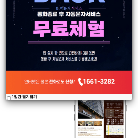
펜션/호텔 콜백서비스 활용사례
제주 사이프러스 골프 앤 리조트 문자명함 제작사례
Callback
19.3.15
Callback
20.9.16
조회
1947
조회
466
1일간 열지않기