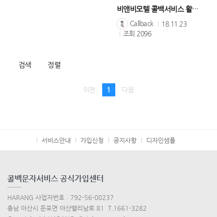
비앤비모텔 콜백서비스 활용사례
Callback
18.11.23
조회
2096
검색
정렬
이전
1
다음
서비스안내
가입신청
공지사항
디자인샘플
콜백문자서비스 공식가입센터
HARANG 사업자번호 : 792-56-00237
충남 아산시 둔포면 아산밸리남로 81 T.1661-3282