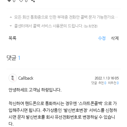
0
0
모든 회선 통화중으로 인한 부재중 전화만 콜백 문자 가능한가요?
(by 청
콜센터에서 콜백 서비스 사용문의 드립니다.
(by 최연경)
목록
수정
삭제
댓글
1
Callback
2022.1.13 16:05
댓글
추천
0
비추천
0
안녕하세요 고객님 하랑입니다.
착신하여 핸드폰으로 통화하시는 경우엔 '스마트폰콜백' 으로 가
입해주시면 됩니다. 추가상품인 '발신번호변경' 서비스를 신청하
시면 문자 발신번호를 회사 유선전화번호로 변경하실 수 있습니
다.