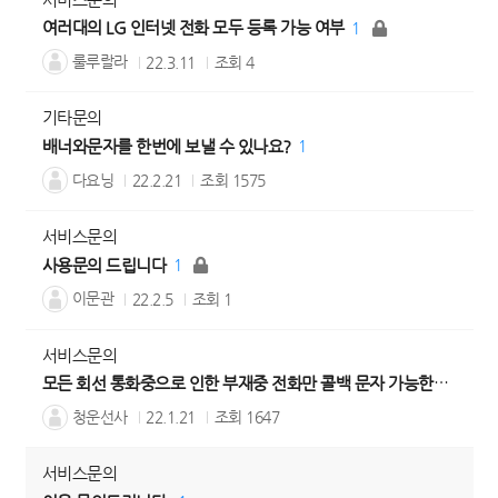
여러대의 LG 인터넷 전화 모두 등록 가능 여부
1
룰루랄라
22.3.11
조회
4
기타문의
배너와문자를 한번에 보낼 수 있나요?
1
다요닝
22.2.21
조회
1575
서비스문의
사용문의 드립니다
1
이문관
22.2.5
조회
1
서비스문의
모든 회선 통화중으로 인한 부재중 전화만 콜백 문자 가능한가요?
1
청운선사
22.1.21
조회
1647
서비스문의